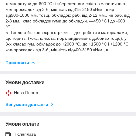
температури до-600 °C зі збереженням свіжо-в еластичності,
кол-прокладок від 3-6, міцність від315-3150 кН/м., шир.
від500-1800 мм, товщ. обкладок: раб. від 2-12 мм., не раб. від
2-8 мм., клас обкладок гуми до обкладки. —450 °C і до -600
°C
5. Теплостійкі конвеєрні стрічки — для роботи з матеріалами,
що горять: (кокс, шихота, портландцемент, добриво тощо), у
3-х класах гум. обкладок до +2000 °C, до +1500 °C і +1200 °C,
кол-прокладок від 3-6, міцність від400-3150 кН/м., ш.
Приховати
Умови доставки
Нова Пошта
Всі умови доставки
Умови оплати
Післяплата