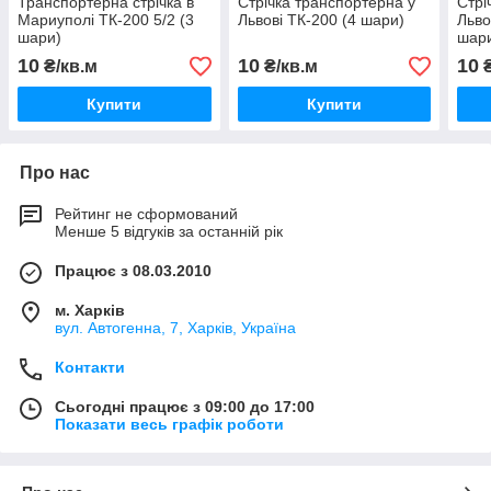
Транспортерна стрічка в
Стрічка транспортерна у
Стрі
Мариуполі ТК-200 5/2 (3
Львові ТК-200 (4 шари)
Льво
шари)
шар
10
10
10
₴/кв.м
₴/кв.м
₴
Купити
Купити
Про нас
Рейтинг не сформований
Менше 5 відгуків за останній рік
Працює з 08.03.2010
м. Харків
вул. Автогенна, 7, Харків, Україна
Контакти
Сьогодні працює з 09:00 до 17:00
Показати весь графік роботи