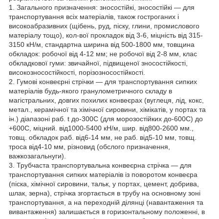
1. Загального призначення: зносостійкі, зносостійкі — для
транспортування всіх матеріалів, також гостроганих і
високоабразивних (щібень, руд, піску, глини, промислового
матеріалу тощо), кол-вої прокладок від 3-6, міцність від 315-
3150 кН/м, стандартна ширина від 500-1800 мм, товщина
обкладок: робочої від 4-12 мм; не робочої від 2-8 мм, клас
обкладкової гуми: звичайної, підвищеної зносостійкості,
високозносостійкості, порізозносостійкості.
2. Гумові конвеєрні стрічки — для транспортування сипких
матеріалів будь-якого гранулометричного складу в
магістральних, довгих похилих конвеєрах (вуглеця, лід, кокс,
метал., керамічної та хімічної сировини, хімікатів, у портах та
ін.) діапазоні раб. t до-300С (для морозостійких до-600С) до
+600С, міцний. від1000-5400 кН/м, шир. від800-2600 мм.,
товщ. обкладок раб. від6-14 мм, не раб. від5-10 мм, товщ.
троса від4-10 мм, різновид (обслого призначення,
важкозагальнуги).
3. Трубчаста транспортувальна конвеєрна стрічка — для
транспортування сипких матеріалів із поворотом конвеєра
(піска, хімічної сировини, тальк, у портах, цемент, добрива,
шлак, зерна), стрічка згортається в трубу на основному зоні
транспортування, а на переходній ділянці (навантаження та
вивантаження) залишається в горизонтальному положенні, в