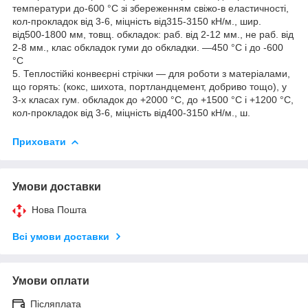
температури до-600 °C зі збереженням свіжо-в еластичності,
кол-прокладок від 3-6, міцність від315-3150 кН/м., шир.
від500-1800 мм, товщ. обкладок: раб. від 2-12 мм., не раб. від
2-8 мм., клас обкладок гуми до обкладки. —450 °C і до -600
°C
5. Теплостійкі конвеєрні стрічки — для роботи з матеріалами,
що горять: (кокс, шихота, портландцемент, добриво тощо), у
3-х класах гум. обкладок до +2000 °C, до +1500 °C і +1200 °C,
кол-прокладок від 3-6, міцність від400-3150 кН/м., ш.
Приховати
Умови доставки
Нова Пошта
Всі умови доставки
Умови оплати
Післяплата