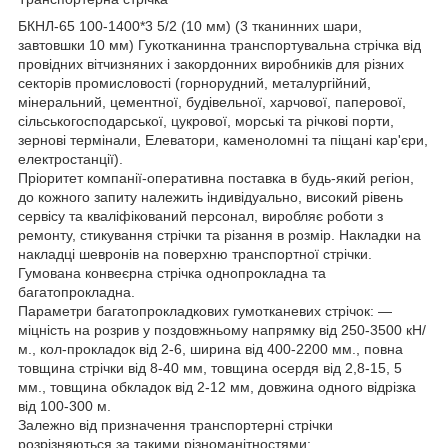
БКНЛ-65 100-1400*3 5/2 (10 мм) (3 тканинних шари,
завтовшки 10 мм) Гукотканинна транспортувальна стрічка від
провідних вітчизняних і закордонних виробників для різних
секторів промисловості (горнорудний, металургійний,
мінеральний, цементної, будівельної, харчової, паперової,
сільськогосподарської, цукрової, морські та річкові порти,
зернові термінали, Елеватори, каменоломні та піщані кар'єри,
електростанції).
Пріоритет компанії-оперативна поставка в будь-який регіон,
до кожного запиту належить індивідуально, високий рівень
сервісу та кваліфікований персонал, виробляє роботи з
ремонту, стикування стрічки та різання в розмір. Накладки на
накладці шевронів на поверхню транспортної стрічки.
Гумована конвеєрна стрічка однопрокладна та
багатопрокладна.
Параметри багатопрокладкових гумотканевих стрічок: —
міцність на розрив у поздовжньому напрямку від 250-3500 кН/
м., кол-прокладок від 2-6, ширина від 400-2200 мм., повна
товщина стрічки від 8-40 мм, товщина осердя від 2,8-15, 5
мм., товщина обкладок від 2-12 мм, довжина одного відрізка
від 100-300 м.
Залежно від призначення транспортерні стрічки
розрізняються за такими різноманітностями: