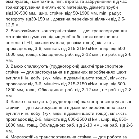
експлуатації компактна, min. втрата та забруднення під час
транспортування пиляльного матеріалу, діаметр труби
від100-500 мм., шир. стрічки від450-1900 мм, min. радіус
повороту від30-150 м., довжина перехідної ділянки від 2,5-
12,5 м.
2. Важкозаймисті конвеєрні стрічки — для транспортування
матеріалів в умовах підвищеної небезпеки виникнення
пожежі: (ТЕЦ, склади вугілля, розрізи тощо), кількість
прокладок від 3-6, міцність від 315-3150 кН/м, шир. від 500-
1800 мм, товщі. обкладинок: раб. від 2-12 мм., не раб. від 2-8
мм.
3. Важко спалахують (трудногорючі) шахтні транспортерні
стрічки — для застосування в підземних виробленнях шахт
вугілля й ін. добу: (кук, мідь, підземні шахти тощо), кількість
прокладок від 3-6, міцність від 315-3150 кН/м, шир. від 500-
1800 мм, товщ. Обкладинок: раб. від 2-12 мм., не раб. від 2-8
мм.
3. Важко спалахують (трудногорючі) шахтні транспортувальні
стрічки — для застосування в підземних виробленнях шахт
вугілля й ін. добу: (кук, мідь, підземні шахти тощо), кількість
прокладок від 2-6, міцність від 630-2500 кН/м., шир. від 650-
1800 мм., товщ. Обкладинок: раб. від 2-10 мм., не раб. від 2-6
мм.
4. Морозостійка транспортувальна стрічка — для роботи за