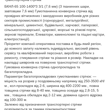
БКНЛ-65 100-1400*3 3/1 (7,6 мм) (3 тканинних шари,
завтовшки 7,6 мм) Гумотканинна конвеєрна стрічка від
провідних вітчизняних і закордонних виробників для різних
секторів промисловості (горнорудної, металургійної,
мінеральної, цементної, будівельної, харчової, паперової,
сільськогосподарської, цукрової, морські та річкові порти,
зернові термінали, Елеватори, каменоломні та піщані кар'єри,
електростанції).
Пріоритет компанії-оперативна поставка в будь-який регіон,
до кожного запиту належить індивідуально, високий рівень
сервісу та кваліфікований персонал, виробляє роботи з
ремонту, стикування стрічки та різання в розмір. Накладки на
накладці шевронів на поверхню транспортної стрічки.
Гумована конвеєрна стрічка однопрокладна та
багатопрокладна.
Параметри багатопрокладкових гумотканевих стрічок: —
міцність на розрив у поздовжньому напрямку від 250-3500 кН/
м., кол-прокладок від 2-6, ширина від 400-2200 мм., повна
товщина стрічки від 8-40 мм, товщина осердя від 2,8-15, 5
мм., товщина обкладок від 2-12 мм, довжина одного відрізка
від 100-300 м.
Залежно від призначення транспортерні стрічки
розрізняються за такими різноманітностями: