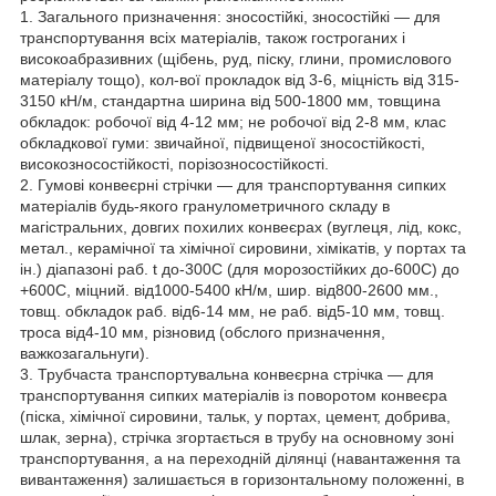
1. Загального призначення: зносостійкі, зносостійкі — для
транспортування всіх матеріалів, також гостроганих і
високоабразивних (щібень, руд, піску, глини, промислового
матеріалу тощо), кол-вої прокладок від 3-6, міцність від 315-
3150 кН/м, стандартна ширина від 500-1800 мм, товщина
обкладок: робочої від 4-12 мм; не робочої від 2-8 мм, клас
обкладкової гуми: звичайної, підвищеної зносостійкості,
високозносостійкості, порізозносостійкості.
2. Гумові конвеєрні стрічки — для транспортування сипких
матеріалів будь-якого гранулометричного складу в
магістральних, довгих похилих конвеєрах (вуглеця, лід, кокс,
метал., керамічної та хімічної сировини, хімікатів, у портах та
ін.) діапазоні раб. t до-300С (для морозостійких до-600С) до
+600С, міцний. від1000-5400 кН/м, шир. від800-2600 мм.,
товщ. обкладок раб. від6-14 мм, не раб. від5-10 мм, товщ.
троса від4-10 мм, різновид (обслого призначення,
важкозагальнуги).
3. Трубчаста транспортувальна конвеєрна стрічка — для
транспортування сипких матеріалів із поворотом конвеєра
(піска, хімічної сировини, тальк, у портах, цемент, добрива,
шлак, зерна), стрічка згортається в трубу на основному зоні
транспортування, а на переходній ділянці (навантаження та
вивантаження) залишається в горизонтальному положенні, в