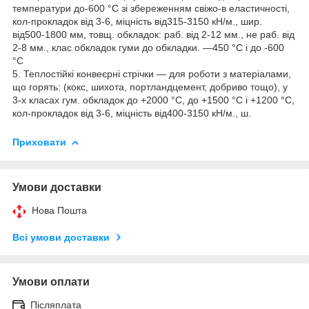
температури до-600 °C зі збереженням свіжо-в еластичності,
кол-прокладок від 3-6, міцність від315-3150 кН/м., шир.
від500-1800 мм, товщ. обкладок: раб. від 2-12 мм., не раб. від
2-8 мм., клас обкладок гуми до обкладки. —450 °C і до -600
°C
5. Теплостійкі конвеєрні стрічки — для роботи з матеріалами,
що горять: (кокс, шихота, портландцемент, добриво тощо), у
3-х класах гум. обкладок до +2000 °C, до +1500 °C і +1200 °C,
кол-прокладок від 3-6, міцність від400-3150 кН/м., ш.
Приховати
Умови доставки
Нова Пошта
Всі умови доставки
Умови оплати
Післяплата