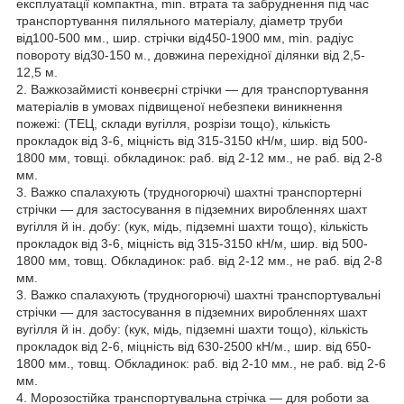
експлуатації компактна, min. втрата та забруднення під час
транспортування пиляльного матеріалу, діаметр труби
від100-500 мм., шир. стрічки від450-1900 мм, min. радіус
повороту від30-150 м., довжина перехідної ділянки від 2,5-
12,5 м.
2. Важкозаймисті конвеєрні стрічки — для транспортування
матеріалів в умовах підвищеної небезпеки виникнення
пожежі: (ТЕЦ, склади вугілля, розрізи тощо), кількість
прокладок від 3-6, міцність від 315-3150 кН/м, шир. від 500-
1800 мм, товщі. обкладинок: раб. від 2-12 мм., не раб. від 2-8
мм.
3. Важко спалахують (трудногорючі) шахтні транспортерні
стрічки — для застосування в підземних виробленнях шахт
вугілля й ін. добу: (кук, мідь, підземні шахти тощо), кількість
прокладок від 3-6, міцність від 315-3150 кН/м, шир. від 500-
1800 мм, товщ. Обкладинок: раб. від 2-12 мм., не раб. від 2-8
мм.
3. Важко спалахують (трудногорючі) шахтні транспортувальні
стрічки — для застосування в підземних виробленнях шахт
вугілля й ін. добу: (кук, мідь, підземні шахти тощо), кількість
прокладок від 2-6, міцність від 630-2500 кН/м., шир. від 650-
1800 мм., товщ. Обкладинок: раб. від 2-10 мм., не раб. від 2-6
мм.
4. Морозостійка транспортувальна стрічка — для роботи за