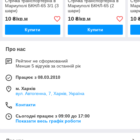
Стрічка транспортерна в
Стрічка транспортерна в
Стрі
Мариуполі БКНЛ-65 3/1 (3
Мариуполі БКНЛ-65 (2
Мари
шари)
шари)
шар
10
10
10
₴/кв.м
₴/кв.м
₴
Купити
Купити
Про нас
Рейтинг не сформований
Менше 5 відгуків за останній рік
Працює з 08.03.2010
м. Харків
вул. Автогенна, 7, Харків, Україна
Контакти
Сьогодні працює з 09:00 до 17:00
Показати весь графік роботи