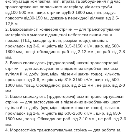
експлуатації компактна, min. втрата та забруднення під час
транспортування пиляльного матеріалу, діаметр труби
від100-500 мм., шир. стрічки від450-1900 мм, min. радіус
повороту від30-150 м., довжина перехідної ділянки від 2,5-
12,5 м.
2. Важкозаймисті конвеєрні стрічки — для транспортування
матеріалів в умовах підвищеної небезпеки виникнення
пожежі: (ТЕЦ, склади вугілля, розрізи тощо), кількість
прокладок від 3-6, міцність від 315-3150 кН/м, шир. від 500-
1800 мм, товщі. обкладинок: раб. від 2-12 мм., не раб. від 2-8
мм.
3. Важко спалахують (трудногорючі) шахтні транспортерні
стрічки — для застосування в підземних виробленнях шахт
вугілля й ін. добу: (кук, мідь, підземні шахти тощо), кількість
прокладок від 3-6, міцність від 315-3150 кН/м, шир. від 500-
1800 мм, товщ. Обкладинок: раб. від 2-12 мм., не раб. від 2-8
мм.
3. Важко спалахують (трудногорючі) шахтні транспортувальні
стрічки — для застосування в підземних виробленнях шахт
вугілля й ін. добу: (кук, мідь, підземні шахти тощо), кількість
прокладок від 2-6, міцність від 630-2500 кН/м., шир. від 650-
1800 мм., товщ. Обкладинок: раб. від 2-10 мм., не раб. від 2-6
мм.
4. Морозостійка транспортувальна стрічка — для роботи за