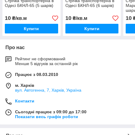
Стрічка транспортерна в
Стрічка транспортерна в
Стрі
Одесі БКНЛ-65 (5 шарів)
Одесі БКНЛ-65 (6 шарів)
Мари
шар
10
10
10
₴/кв.м
₴/кв.м
₴
Купити
Купити
Про нас
Рейтинг не сформований
Менше 5 відгуків за останній рік
Працює з 08.03.2010
м. Харків
вул. Автогенна, 7, Харків, Україна
Контакти
Сьогодні працює з 09:00 до 17:00
Показати весь графік роботи