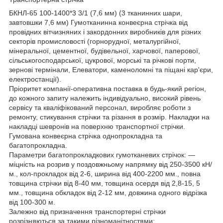
БКНЛ-65 100-1400*3 3/1 (7,6 мм) (3 тканинних шари,
завтовшки 7,6 мм) Гумотканинна конвеєрна стрічка від
провідних вітчизняних і закордонних виробників для різних
секторів промисловості (горнорудної, металургійної,
мінеральної, цементної, будівельної, харчової, паперової,
сільськогосподарської, цукрової, морські та річкові порти,
зернові термінали, Елеватори, каменоломні та піщані кар'єри,
електростанції).
Пріоритет компанії-оперативна поставка в будь-який регіон,
до кожного запиту належить індивідуально, високий рівень
сервісу та кваліфікований персонал, виробляє роботи з
ремонту, стикування стрічки та різання в розмір. Накладки на
накладці шевронів на поверхню транспортної стрічки.
Гумована конвеєрна стрічка однопрокладна та
багатопрокладна.
Параметри багатопрокладкових гумотканевих стрічок: —
міцність на розрив у поздовжньому напрямку від 250-3500 кН/
м., кол-прокладок від 2-6, ширина від 400-2200 мм., повна
товщина стрічки від 8-40 мм, товщина осердя від 2,8-15, 5
мм., товщина обкладок від 2-12 мм, довжина одного відрізка
від 100-300 м.
Залежно від призначення транспортерні стрічки
розрізняються за такими різноманітностями: