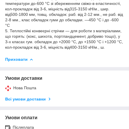
температури до-600 °C зі збереженням свіжо-в еластичності,
кол-прокладок від 3-6, міцність від315-3150 кН/м., шир.
від500-1800 мм, товщ. обкладок: раб. від 2-12 мм., не раб. від
2-8 мм., клас обкладок гуми до обкладки. —450 °C і до -600
°C
5. Теплостійкі конвеєрні стрічки — для роботи з матеріалами,
що горять: (кокс, шихота, портландцемент, добриво тощо), у
3-х класах гум. обкладок до +2000 °C, до +1500 °C і +1200 °C,
кол-прокладок від 3-6, міцність від400-3150 кН/м., ш.
Приховати
Умови доставки
Нова Пошта
Всі умови доставки
Умови оплати
Післяплата