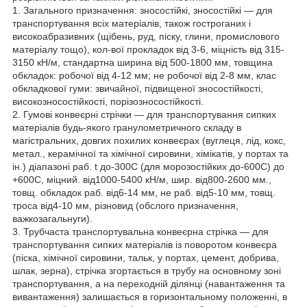
1. Загального призначення: зносостійкі, зносостійкі — для
транспортування всіх матеріалів, також гостроганих і
високоабразивних (щібень, руд, піску, глини, промислового
матеріалу тощо), кол-вої прокладок від 3-6, міцність від 315-
3150 кН/м, стандартна ширина від 500-1800 мм, товщина
обкладок: робочої від 4-12 мм; не робочої від 2-8 мм, клас
обкладкової гуми: звичайної, підвищеної зносостійкості,
високозносостійкості, порізозносостійкості.
2. Гумові конвеєрні стрічки — для транспортування сипких
матеріалів будь-якого гранулометричного складу в
магістральних, довгих похилих конвеєрах (вуглеця, лід, кокс,
метал., керамічної та хімічної сировини, хімікатів, у портах та
ін.) діапазоні раб. t до-300С (для морозостійких до-600С) до
+600С, міцний. від1000-5400 кН/м, шир. від800-2600 мм.,
товщ. обкладок раб. від6-14 мм, не раб. від5-10 мм, товщ.
троса від4-10 мм, різновид (обслого призначення,
важкозагальнуги).
3. Трубчаста транспортувальна конвеєрна стрічка — для
транспортування сипких матеріалів із поворотом конвеєра
(піска, хімічної сировини, тальк, у портах, цемент, добрива,
шлак, зерна), стрічка згортається в трубу на основному зоні
транспортування, а на переходній ділянці (навантаження та
вивантаження) залишається в горизонтальному положенні, в