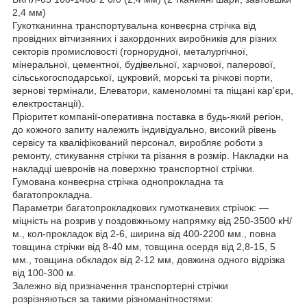
2,4 мм)
Гукотканинна транспортувальна конвеєрна стрічка від
провідних вітчизняних і закордонних виробників для різних
секторів промисловості (горнорудної, металургічної,
мінеральної, цементної, будівельної, харчової, паперової,
сільськогосподарської, цукровий, морські та річкові порти,
зернові термінали, Елеватори, каменоломні та піщані кар'єри,
електростанції).
Пріоритет компанії-оперативна поставка в будь-який регіон,
до кожного запиту належить індивідуально, високий рівень
сервісу та кваліфікований персонал, виробляє роботи з
ремонту, стикування стрічки та різання в розмір. Накладки на
накладці шевронів на поверхню транспортної стрічки.
Гумована конвеєрна стрічка однопрокладна та
багатопрокладна.
Параметри багатопрокладкових гумотканевих стрічок: —
міцність на розрив у поздовжньому напрямку від 250-3500 кН/
м., кол-прокладок від 2-6, ширина від 400-2200 мм., повна
товщина стрічки від 8-40 мм, товщина осердя від 2,8-15, 5
мм., товщина обкладок від 2-12 мм, довжина одного відрізка
від 100-300 м.
Залежно від призначення транспортерні стрічки
розрізняються за такими різноманітностями: