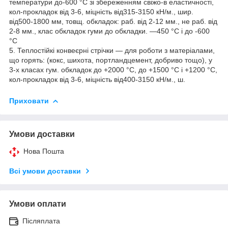
температури до-600 °C зі збереженням свіжо-в еластичності,
кол-прокладок від 3-6, міцність від315-3150 кН/м., шир.
від500-1800 мм, товщ. обкладок: раб. від 2-12 мм., не раб. від
2-8 мм., клас обкладок гуми до обкладки. —450 °C і до -600
°C
5. Теплостійкі конвеєрні стрічки — для роботи з матеріалами,
що горять: (кокс, шихота, портландцемент, добриво тощо), у
3-х класах гум. обкладок до +2000 °C, до +1500 °C і +1200 °C,
кол-прокладок від 3-6, міцність від400-3150 кН/м., ш.
Приховати
Умови доставки
Нова Пошта
Всі умови доставки
Умови оплати
Післяплата