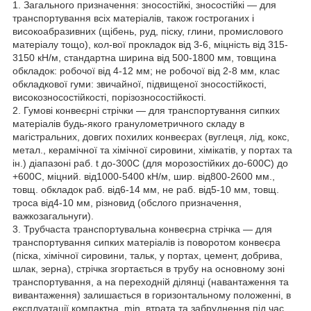
1. Загального призначення: зносостійкі, зносостійкі — для
транспортування всіх матеріалів, також гостроганих і
високоабразивних (щібень, руд, піску, глини, промислового
матеріалу тощо), кол-вої прокладок від 3-6, міцність від 315-
3150 кН/м, стандартна ширина від 500-1800 мм, товщина
обкладок: робочої від 4-12 мм; не робочої від 2-8 мм, клас
обкладкової гуми: звичайної, підвищеної зносостійкості,
високозносостійкості, порізозносостійкості.
2. Гумові конвеєрні стрічки — для транспортування сипких
матеріалів будь-якого гранулометричного складу в
магістральних, довгих похилих конвеєрах (вуглеця, лід, кокс,
метал., керамічної та хімічної сировини, хімікатів, у портах та
ін.) діапазоні раб. t до-300С (для морозостійких до-600С) до
+600С, міцний. від1000-5400 кН/м, шир. від800-2600 мм.,
товщ. обкладок раб. від6-14 мм, не раб. від5-10 мм, товщ.
троса від4-10 мм, різновид (обслого призначення,
важкозагальнуги).
3. Трубчаста транспортувальна конвеєрна стрічка — для
транспортування сипких матеріалів із поворотом конвеєра
(піска, хімічної сировини, тальк, у портах, цемент, добрива,
шлак, зерна), стрічка згортається в трубу на основному зоні
транспортування, а на переходній ділянці (навантаження та
вивантаження) залишається в горизонтальному положенні, в
експлуатації компактна, min. втрата та забруднення під час