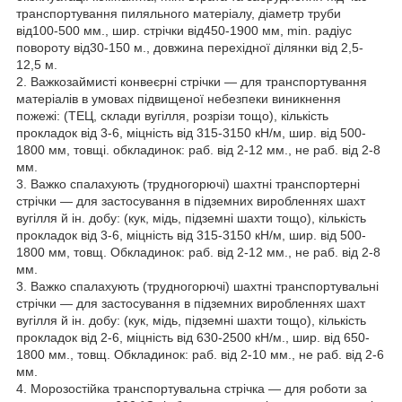
транспортування пиляльного матеріалу, діаметр труби
від100-500 мм., шир. стрічки від450-1900 мм, min. радіус
повороту від30-150 м., довжина перехідної ділянки від 2,5-
12,5 м.
2. Важкозаймисті конвеєрні стрічки — для транспортування
матеріалів в умовах підвищеної небезпеки виникнення
пожежі: (ТЕЦ, склади вугілля, розрізи тощо), кількість
прокладок від 3-6, міцність від 315-3150 кН/м, шир. від 500-
1800 мм, товщі. обкладинок: раб. від 2-12 мм., не раб. від 2-8
мм.
3. Важко спалахують (трудногорючі) шахтні транспортерні
стрічки — для застосування в підземних виробленнях шахт
вугілля й ін. добу: (кук, мідь, підземні шахти тощо), кількість
прокладок від 3-6, міцність від 315-3150 кН/м, шир. від 500-
1800 мм, товщ. Обкладинок: раб. від 2-12 мм., не раб. від 2-8
мм.
3. Важко спалахують (трудногорючі) шахтні транспортувальні
стрічки — для застосування в підземних виробленнях шахт
вугілля й ін. добу: (кук, мідь, підземні шахти тощо), кількість
прокладок від 2-6, міцність від 630-2500 кН/м., шир. від 650-
1800 мм., товщ. Обкладинок: раб. від 2-10 мм., не раб. від 2-6
мм.
4. Морозостійка транспортувальна стрічка — для роботи за