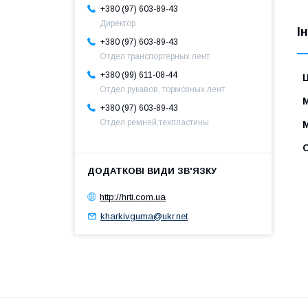
+380 (97) 603-89-43
Директор
І
+380 (97) 603-89-43
Отдел транспортерных лент
+380 (99) 611-08-44
Ц
Отдел рукавов, тормозных лент
+380 (97) 603-89-43
Отдел ремней,техпластины
С
http://hrti.com.ua
kharkivguma@ukr.net