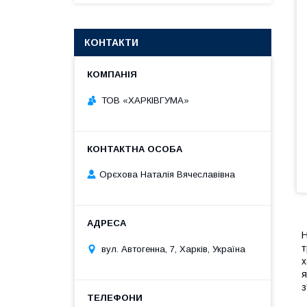
КОНТАКТИ
ТОВ «ХАРКІВГУМА»
Орєхова Наталія Вячеславівна
Н
т
вул. Автогенна, 7, Харків, Україна
х
я
з