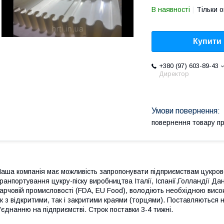
В наявності
Тільки 
Купити
+380 (97) 603-89-43
Директор
повернення товару п
аша компанія має можливість запропонувати підприємствам цукрової
ранпортування цукру-піску виробництва Італії, Іспанії,Голландії Да
арчовій промисловості (FDA, EU Food), володіють необхідною висо
к з відкритими, так і закритими краями (торцями). Поставляються 
'єднанню на підприємстві. Строк поставки 3-4 тижні.