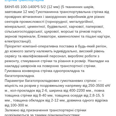
БКНЛ-65 100-1400*5 5/2 (12 мм) (5 тканинних шарів,
завтовшки 12 мм) Гукотканинна транспортувальна стрічка від
провідних вітчизняних і закордонних виробників для різних
секторів промисловості (горнорудної, металургійної,
мінеральної, цементної, будівельної, харчової, паперової,
сільськогосподарської, цукрової, морські та річкові порти,
зернові термінали, Елеватори, каменоломні та піщані кар'єри,
електростанції).
Пріоритет компанії-оперативна поставка в будь-який регіон,
до кожного запиту належить індивідуально, високий рівень
сервісу та кваліфікований персонал, виробляє роботи з
ремонту, стикування стрічки та різання в розмір. Накладки на
накладці шевронів на поверхню транспортної стрічки.
Гумована конвеєрна стрічка однопрокладна та
багатопрокладна.
Параметри багатопрокладкових гумотканевих стрічок: —
міцність на розрив у поздовжньому напрямку від 250-3500 кН/
м., кол-прокладок від 2-6, ширина від 400-2200 мм., повна
товщина стрічки від 8-40 мм, товщина осердя від 2,8-15, 5
мм., товщина обкладок від 2-12 мм, довжина одного відрізка
від 100-300 м.
Залежно від призначення транспортерні стрічки
розрізняються за такими різноманітностями: