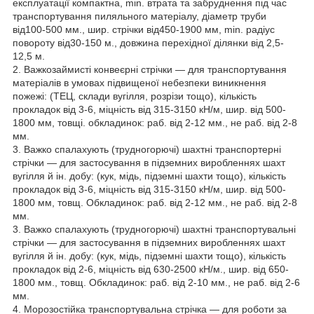
експлуатації компактна, min. втрата та забруднення під час
транспортування пиляльного матеріалу, діаметр труби
від100-500 мм., шир. стрічки від450-1900 мм, min. радіус
повороту від30-150 м., довжина перехідної ділянки від 2,5-
12,5 м.
2. Важкозаймисті конвеєрні стрічки — для транспортування
матеріалів в умовах підвищеної небезпеки виникнення
пожежі: (ТЕЦ, склади вугілля, розрізи тощо), кількість
прокладок від 3-6, міцність від 315-3150 кН/м, шир. від 500-
1800 мм, товщі. обкладинок: раб. від 2-12 мм., не раб. від 2-8
мм.
3. Важко спалахують (трудногорючі) шахтні транспортерні
стрічки — для застосування в підземних виробленнях шахт
вугілля й ін. добу: (кук, мідь, підземні шахти тощо), кількість
прокладок від 3-6, міцність від 315-3150 кН/м, шир. від 500-
1800 мм, товщ. Обкладинок: раб. від 2-12 мм., не раб. від 2-8
мм.
3. Важко спалахують (трудногорючі) шахтні транспортувальні
стрічки — для застосування в підземних виробленнях шахт
вугілля й ін. добу: (кук, мідь, підземні шахти тощо), кількість
прокладок від 2-6, міцність від 630-2500 кН/м., шир. від 650-
1800 мм., товщ. Обкладинок: раб. від 2-10 мм., не раб. від 2-6
мм.
4. Морозостійка транспортувальна стрічка — для роботи за