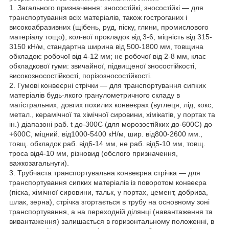
1. Загального призначення: зносостійкі, зносостійкі — для
транспортування всіх матеріалів, також гостроганих і
високоабразивних (щібень, руд, піску, глини, промислового
матеріалу тощо), кол-вої прокладок від 3-6, міцність від 315-
3150 кН/м, стандартна ширина від 500-1800 мм, товщина
обкладок: робочої від 4-12 мм; не робочої від 2-8 мм, клас
обкладкової гуми: звичайної, підвищеної зносостійкості,
високозносостійкості, порізозносостійкості.
2. Гумові конвеєрні стрічки — для транспортування сипких
матеріалів будь-якого гранулометричного складу в
магістральних, довгих похилих конвеєрах (вуглеця, лід, кокс,
метал., керамічної та хімічної сировини, хімікатів, у портах та
ін.) діапазоні раб. t до-300С (для морозостійких до-600С) до
+600С, міцний. від1000-5400 кН/м, шир. від800-2600 мм.,
товщ. обкладок раб. від6-14 мм, не раб. від5-10 мм, товщ.
троса від4-10 мм, різновид (обслого призначення,
важкозагальнуги).
3. Трубчаста транспортувальна конвеєрна стрічка — для
транспортування сипких матеріалів із поворотом конвеєра
(піска, хімічної сировини, тальк, у портах, цемент, добрива,
шлак, зерна), стрічка згортається в трубу на основному зоні
транспортування, а на переходній ділянці (навантаження та
вивантаження) залишається в горизонтальному положенні, в