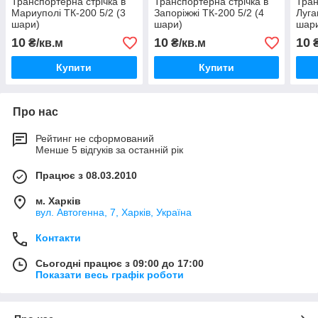
Транспортерна стрічка в
Транспортерна стрічка в
Тран
Мариуполі ТК-200 5/2 (3
Запоріжжі ТК-200 5/2 (4
Луга
шари)
шари)
шар
10
10
10
₴/кв.м
₴/кв.м
₴
Купити
Купити
Про нас
Рейтинг не сформований
Менше 5 відгуків за останній рік
Працює з 08.03.2010
м. Харків
вул. Автогенна, 7, Харків, Україна
Контакти
Сьогодні працює з 09:00 до 17:00
Показати весь графік роботи