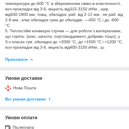
температури до-600 °C зі збереженням свіжо-в еластичності,
кол-прокладок від 3-6, міцність від315-3150 кН/м., шир.
від500-1800 мм, товщ. обкладок: раб. від 2-12 мм., не раб. від
2-8 мм., клас обкладок гуми до обкладки. —450 °C і до -600
°C
5. Теплостійкі конвеєрні стрічки — для роботи з матеріалами,
що горять: (кокс, шихота, портландцемент, добриво тощо), у
3-х класах гум. обкладок до +2000 °C, до +1500 °C і +1200 °C,
кол-прокладок від 3-6, міцність від400-3150 кН/м., ш.
Приховати
Умови доставки
Нова Пошта
Всі умови доставки
Умови оплати
Післяплата