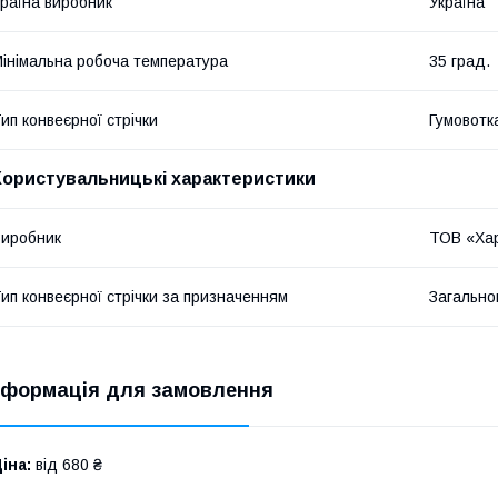
раїна виробник
Україна
інімальна робоча температура
35 град.
ип конвеєрної стрічки
Гумовотк
Користувальницькі характеристики
иробник
ТОВ «Хар
ип конвеєрної стрічки за призначенням
Загально
нформація для замовлення
іна:
від 680 ₴