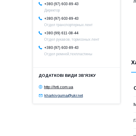
т
+380 (97) 603-89-43
Директор
+380 (97) 603-89-43
Отдел транспортерных лент
+380 (99) 611-08-44
Отдел рукавов, тормозных лент
+380 (97) 603-89-43
Отдел ремней,техпластины
Х
http://hrti.com.ua
kharkivguma@ukr.net
М
Г