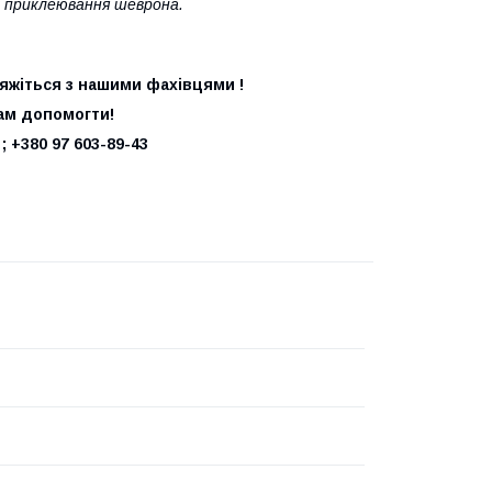
іж приклеювання шеврона.
'яжіться з нашими фахівцями !
ам допомогти!
 ; +380 97 603-89-43