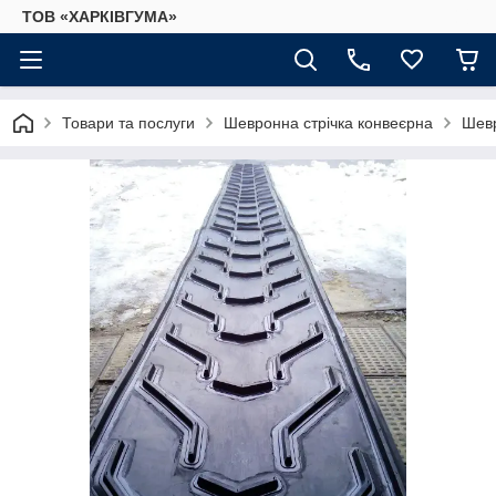
ТОВ «ХАРКІВГУМА»
Товари та послуги
Шевронна стрічка конвеєрна
Шевр