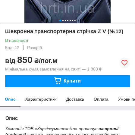
Шевронна транспортерна стрічка Z V (№12)
В наявності
Код: 12
Роздріб
850
від
₴/пог.м
Мінімальна сума замовлення на сайті — 1 000 ₴
Купити
Опис
Характеристики
Доставка
Оплата
Умови п
Опис
Компанія ТОВ «Харківгумотехніка» пропонує
шевронні
(рифлені)
стрічки, виготовлені на власних виробничих