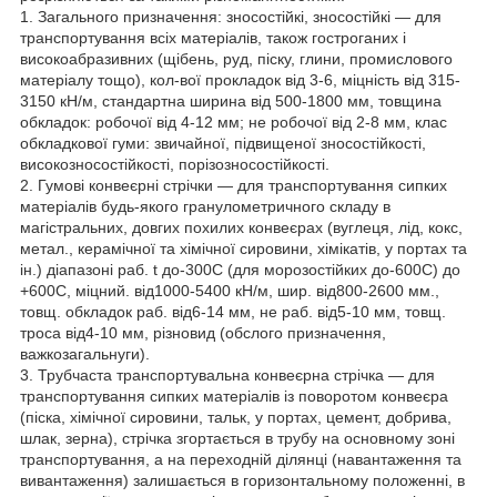
1. Загального призначення: зносостійкі, зносостійкі — для
транспортування всіх матеріалів, також гостроганих і
високоабразивних (щібень, руд, піску, глини, промислового
матеріалу тощо), кол-вої прокладок від 3-6, міцність від 315-
3150 кН/м, стандартна ширина від 500-1800 мм, товщина
обкладок: робочої від 4-12 мм; не робочої від 2-8 мм, клас
обкладкової гуми: звичайної, підвищеної зносостійкості,
високозносостійкості, порізозносостійкості.
2. Гумові конвеєрні стрічки — для транспортування сипких
матеріалів будь-якого гранулометричного складу в
магістральних, довгих похилих конвеєрах (вуглеця, лід, кокс,
метал., керамічної та хімічної сировини, хімікатів, у портах та
ін.) діапазоні раб. t до-300С (для морозостійких до-600С) до
+600С, міцний. від1000-5400 кН/м, шир. від800-2600 мм.,
товщ. обкладок раб. від6-14 мм, не раб. від5-10 мм, товщ.
троса від4-10 мм, різновид (обслого призначення,
важкозагальнуги).
3. Трубчаста транспортувальна конвеєрна стрічка — для
транспортування сипких матеріалів із поворотом конвеєра
(піска, хімічної сировини, тальк, у портах, цемент, добрива,
шлак, зерна), стрічка згортається в трубу на основному зоні
транспортування, а на переходній ділянці (навантаження та
вивантаження) залишається в горизонтальному положенні, в