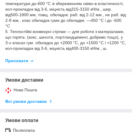
температури до-600 °C зі збереженням свіжо-в еластичності,
кол-прокладок від 3-6, міцність від315-3150 кН/м., шир.
від500-1800 мм, товщ. обкладок: раб. від 2-12 мм., не раб. від
2-8 мм., клас обкладок гуми до обкладки. —450 °C і до -600
°C
5. Теплостійкі конвеєрні стрічки — для роботи з матеріалами,
що горять: (кокс, шихота, портландцемент, добриво тощо), у
3-х класах гум. обкладок до +2000 °C, до +1500 °C і +1200 °C,
кол-прокладок від 3-6, міцність від400-3150 кН/м., ш.
Приховати
Умови доставки
Нова Пошта
Всі умови доставки
Умови оплати
Післяплата