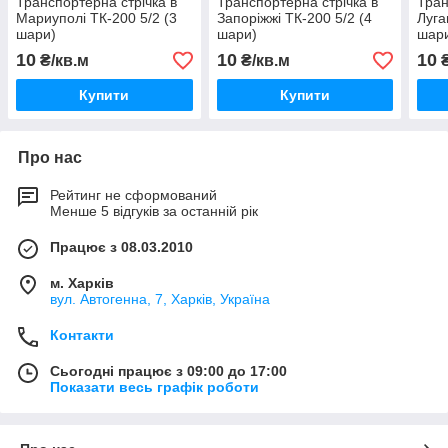
Транспортерна стрічка в
Транспортерна стрічка в
Тран
Мариуполі ТК-200 5/2 (3
Запоріжжі ТК-200 5/2 (4
Луга
шари)
шари)
шар
10
10
10
₴/кв.м
₴/кв.м
₴
Купити
Купити
Про нас
Рейтинг не сформований
Менше 5 відгуків за останній рік
Працює з 08.03.2010
м. Харків
вул. Автогенна, 7, Харків, Україна
Контакти
Сьогодні працює з 09:00 до 17:00
Показати весь графік роботи