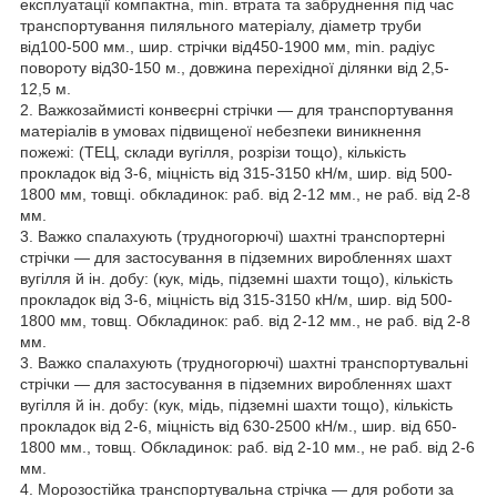
експлуатації компактна, min. втрата та забруднення під час
транспортування пиляльного матеріалу, діаметр труби
від100-500 мм., шир. стрічки від450-1900 мм, min. радіус
повороту від30-150 м., довжина перехідної ділянки від 2,5-
12,5 м.
2. Важкозаймисті конвеєрні стрічки — для транспортування
матеріалів в умовах підвищеної небезпеки виникнення
пожежі: (ТЕЦ, склади вугілля, розрізи тощо), кількість
прокладок від 3-6, міцність від 315-3150 кН/м, шир. від 500-
1800 мм, товщі. обкладинок: раб. від 2-12 мм., не раб. від 2-8
мм.
3. Важко спалахують (трудногорючі) шахтні транспортерні
стрічки — для застосування в підземних виробленнях шахт
вугілля й ін. добу: (кук, мідь, підземні шахти тощо), кількість
прокладок від 3-6, міцність від 315-3150 кН/м, шир. від 500-
1800 мм, товщ. Обкладинок: раб. від 2-12 мм., не раб. від 2-8
мм.
3. Важко спалахують (трудногорючі) шахтні транспортувальні
стрічки — для застосування в підземних виробленнях шахт
вугілля й ін. добу: (кук, мідь, підземні шахти тощо), кількість
прокладок від 2-6, міцність від 630-2500 кН/м., шир. від 650-
1800 мм., товщ. Обкладинок: раб. від 2-10 мм., не раб. від 2-6
мм.
4. Морозостійка транспортувальна стрічка — для роботи за