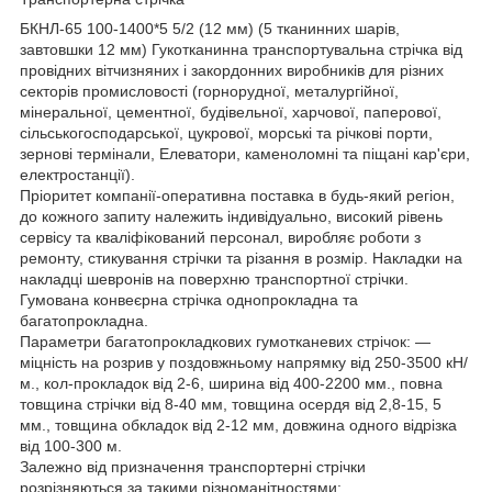
БКНЛ-65 100-1400*5 5/2 (12 мм) (5 тканинних шарів,
завтовшки 12 мм) Гукотканинна транспортувальна стрічка від
провідних вітчизняних і закордонних виробників для різних
секторів промисловості (горнорудної, металургійної,
мінеральної, цементної, будівельної, харчової, паперової,
сільськогосподарської, цукрової, морські та річкові порти,
зернові термінали, Елеватори, каменоломні та піщані кар'єри,
електростанції).
Пріоритет компанії-оперативна поставка в будь-який регіон,
до кожного запиту належить індивідуально, високий рівень
сервісу та кваліфікований персонал, виробляє роботи з
ремонту, стикування стрічки та різання в розмір. Накладки на
накладці шевронів на поверхню транспортної стрічки.
Гумована конвеєрна стрічка однопрокладна та
багатопрокладна.
Параметри багатопрокладкових гумотканевих стрічок: —
міцність на розрив у поздовжньому напрямку від 250-3500 кН/
м., кол-прокладок від 2-6, ширина від 400-2200 мм., повна
товщина стрічки від 8-40 мм, товщина осердя від 2,8-15, 5
мм., товщина обкладок від 2-12 мм, довжина одного відрізка
від 100-300 м.
Залежно від призначення транспортерні стрічки
розрізняються за такими різноманітностями: