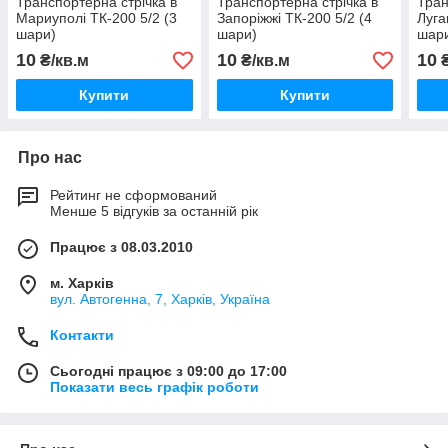
Транспортерна стрічка в
Транспортерна стрічка в
Тран
Мариуполі ТК-200 5/2 (3
Запоріжжі ТК-200 5/2 (4
Луга
шари)
шари)
шар
10
10
10
₴/кв.м
₴/кв.м
₴
Купити
Купити
Про нас
Рейтинг не сформований
Менше 5 відгуків за останній рік
Працює з 08.03.2010
м. Харків
вул. Автогенна, 7, Харків, Україна
Контакти
Сьогодні працює з 09:00 до 17:00
Показати весь графік роботи