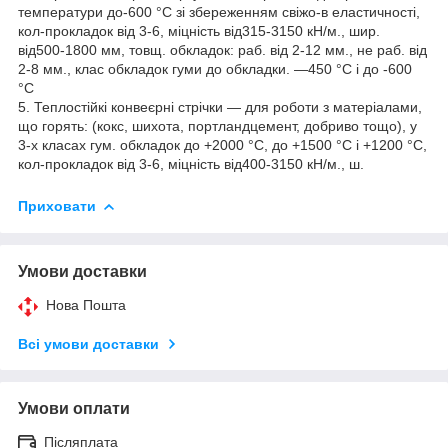
температури до-600 °C зі збереженням свіжо-в еластичності,
кол-прокладок від 3-6, міцність від315-3150 кН/м., шир.
від500-1800 мм, товщ. обкладок: раб. від 2-12 мм., не раб. від
2-8 мм., клас обкладок гуми до обкладки. —450 °C і до -600
°C
5. Теплостійкі конвеєрні стрічки — для роботи з матеріалами,
що горять: (кокс, шихота, портландцемент, добриво тощо), у
3-х класах гум. обкладок до +2000 °C, до +1500 °C і +1200 °C,
кол-прокладок від 3-6, міцність від400-3150 кН/м., ш.
Приховати
Умови доставки
Нова Пошта
Всі умови доставки
Умови оплати
Післяплата