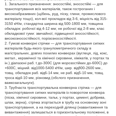
1. Загального призначення: зносостійкі, зносостійкі — для
транспортування всіх матеріалів, також гостроганих і
високоабразивних (щібень, руд, піску, глини, промислового
матеріалу тощо), кол-вої прокладок від 3-6, міцність від 315-
3150 кН/м, стандартна ширина від 500-1800 мм, товщина
обкладок: робочої від 4-12 мм; не робочої від 2-8 мм, клас
обкладкової гуми: звичайної, підвищеної зносостійкості,
високозносостійкості, порізозносостійкості.
2. Гумові конвеєрні стрічки — для транспортування сипких
матеріалів будь-якого гранулометричного складу в
магістральних, довгих похилих конвеєрах (вуглеця, лід, кокс,
метал., керамічної та хімічної сировини, хімікатів, у портах та
ін.) діапазоні раб. t до-300С (для морозостійких до-600С) до
+600С, міцний. від1000-5400 кН/м, шир. від800-2600 мм.,
товщ. обкладок раб. від6-14 мм, не раб. від5-10 мм, товщ.
троса від4-10 мм, різновид (обслого призначення,
важкозагальнуги).
3. Трубчаста транспортувальна конвеєрна стрічка — для
транспортування сипких матеріалів із поворотом конвеєра
(піска, хімічної сировини, тальк, у портах, цемент, добрива,
шлак, зерна), стрічка згортається в трубу на основному зоні
транспортування, а на переходній ділянці (навантаження та
вивантаження) залишається в горизонтальному положенні, в