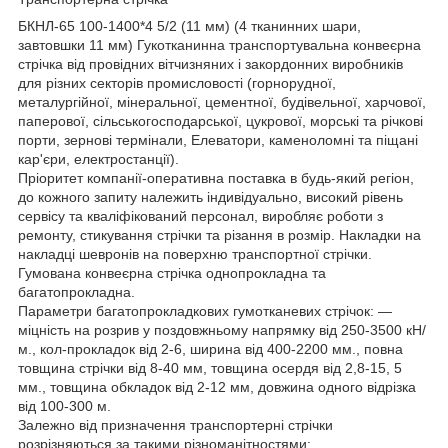
БКНЛ-65 100-1400*4 5/2 (11 мм) (4 тканинних шари,
завтовшки 11 мм) Гукотканинна транспортувальна конвеєрна
стрічка від провідних вітчизняних і закордонних виробників
для різних секторів промисловості (горнорудної,
металургійної, мінеральної, цементної, будівельної, харчової,
паперової, сільськогосподарської, цукрової, морські та річкові
порти, зернові термінали, Елеватори, каменоломні та піщані
кар'єри, електростанції).
Пріоритет компанії-оперативна поставка в будь-який регіон,
до кожного запиту належить індивідуально, високий рівень
сервісу та кваліфікований персонал, виробляє роботи з
ремонту, стикування стрічки та різання в розмір. Накладки на
накладці шевронів на поверхню транспортної стрічки.
Гумована конвеєрна стрічка однопрокладна та
багатопрокладна.
Параметри багатопрокладкових гумотканевих стрічок: —
міцність на розрив у поздовжньому напрямку від 250-3500 кН/
м., кол-прокладок від 2-6, ширина від 400-2200 мм., повна
товщина стрічки від 8-40 мм, товщина осердя від 2,8-15, 5
мм., товщина обкладок від 2-12 мм, довжина одного відрізка
від 100-300 м.
Залежно від призначення транспортерні стрічки
розрізняються за такими різноманітностями: