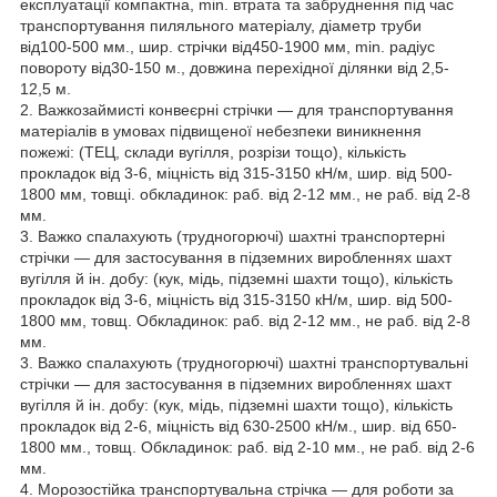
експлуатації компактна, min. втрата та забруднення під час
транспортування пиляльного матеріалу, діаметр труби
від100-500 мм., шир. стрічки від450-1900 мм, min. радіус
повороту від30-150 м., довжина перехідної ділянки від 2,5-
12,5 м.
2. Важкозаймисті конвеєрні стрічки — для транспортування
матеріалів в умовах підвищеної небезпеки виникнення
пожежі: (ТЕЦ, склади вугілля, розрізи тощо), кількість
прокладок від 3-6, міцність від 315-3150 кН/м, шир. від 500-
1800 мм, товщі. обкладинок: раб. від 2-12 мм., не раб. від 2-8
мм.
3. Важко спалахують (трудногорючі) шахтні транспортерні
стрічки — для застосування в підземних виробленнях шахт
вугілля й ін. добу: (кук, мідь, підземні шахти тощо), кількість
прокладок від 3-6, міцність від 315-3150 кН/м, шир. від 500-
1800 мм, товщ. Обкладинок: раб. від 2-12 мм., не раб. від 2-8
мм.
3. Важко спалахують (трудногорючі) шахтні транспортувальні
стрічки — для застосування в підземних виробленнях шахт
вугілля й ін. добу: (кук, мідь, підземні шахти тощо), кількість
прокладок від 2-6, міцність від 630-2500 кН/м., шир. від 650-
1800 мм., товщ. Обкладинок: раб. від 2-10 мм., не раб. від 2-6
мм.
4. Морозостійка транспортувальна стрічка — для роботи за