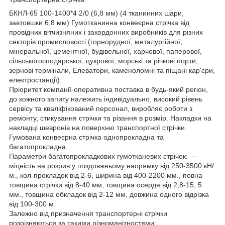
БКНЛ-65 100-1400*4 2/0 (6,8 мм) (4 тканинних шари,
завтовшки 6,8 мм) Гумотканинна конвеєрна стрічка від
провідних вітчизняних і закордонних виробників для різних
секторів промисловості (горнорудної, металургійної,
мінеральної, цементної, будівельної, харчової, паперової,
сільськогосподарської, цукрової, морські та річкові порти,
зернові термінали, Елеватори, каменоломні та піщані кар'єри,
електростанції).
Пріоритет компанії-оперативна поставка в будь-який регіон,
до кожного запиту належить індивідуально, високий рівень
сервісу та кваліфікований персонал, виробляє роботи з
ремонту, стикування стрічки та різання в розмір. Накладки на
накладці шевронів на поверхню транспортної стрічки.
Гумована конвеєрна стрічка однопрокладна та
багатопрокладна.
Параметри багатопрокладкових гумотканевих стрічок: —
міцність на розрив у поздовжньому напрямку від 250-3500 кН/
м., кол-прокладок від 2-6, ширина від 400-2200 мм., повна
товщина стрічки від 8-40 мм, товщина осердя від 2,8-15, 5
мм., товщина обкладок від 2-12 мм, довжина одного відрізка
від 100-300 м.
Залежно від призначення транспортерні стрічки
розрізняються за такими різноманітностями: