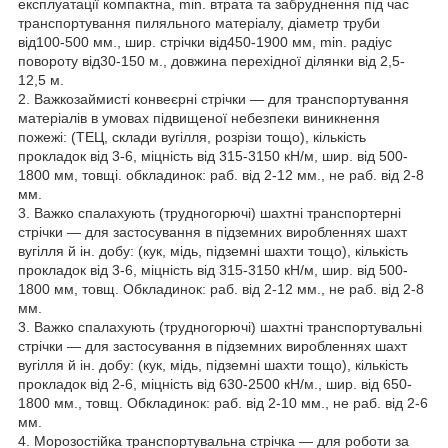
експлуатації компактна, min. втрата та забруднення під час
транспортування пиляльного матеріалу, діаметр труби
від100-500 мм., шир. стрічки від450-1900 мм, min. радіус
повороту від30-150 м., довжина перехідної ділянки від 2,5-
12,5 м.
2. Важкозаймисті конвеєрні стрічки — для транспортування
матеріалів в умовах підвищеної небезпеки виникнення
пожежі: (ТЕЦ, склади вугілля, розрізи тощо), кількість
прокладок від 3-6, міцність від 315-3150 кН/м, шир. від 500-
1800 мм, товщі. обкладинок: раб. від 2-12 мм., не раб. від 2-8
мм.
3. Важко спалахують (трудногорючі) шахтні транспортерні
стрічки — для застосування в підземних виробленнях шахт
вугілля й ін. добу: (кук, мідь, підземні шахти тощо), кількість
прокладок від 3-6, міцність від 315-3150 кН/м, шир. від 500-
1800 мм, товщ. Обкладинок: раб. від 2-12 мм., не раб. від 2-8
мм.
3. Важко спалахують (трудногорючі) шахтні транспортувальні
стрічки — для застосування в підземних виробленнях шахт
вугілля й ін. добу: (кук, мідь, підземні шахти тощо), кількість
прокладок від 2-6, міцність від 630-2500 кН/м., шир. від 650-
1800 мм., товщ. Обкладинок: раб. від 2-10 мм., не раб. від 2-6
мм.
4. Морозостійка транспортувальна стрічка — для роботи за