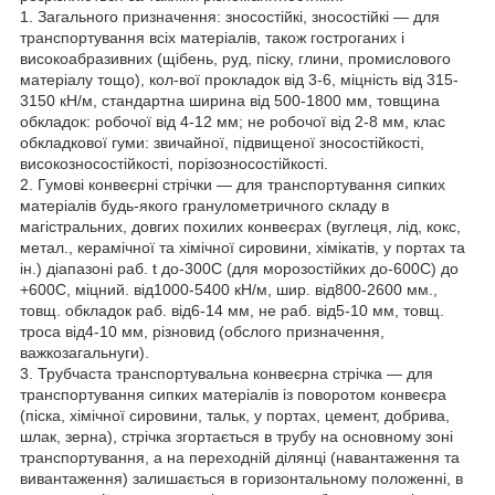
1. Загального призначення: зносостійкі, зносостійкі — для
транспортування всіх матеріалів, також гостроганих і
високоабразивних (щібень, руд, піску, глини, промислового
матеріалу тощо), кол-вої прокладок від 3-6, міцність від 315-
3150 кН/м, стандартна ширина від 500-1800 мм, товщина
обкладок: робочої від 4-12 мм; не робочої від 2-8 мм, клас
обкладкової гуми: звичайної, підвищеної зносостійкості,
високозносостійкості, порізозносостійкості.
2. Гумові конвеєрні стрічки — для транспортування сипких
матеріалів будь-якого гранулометричного складу в
магістральних, довгих похилих конвеєрах (вуглеця, лід, кокс,
метал., керамічної та хімічної сировини, хімікатів, у портах та
ін.) діапазоні раб. t до-300С (для морозостійких до-600С) до
+600С, міцний. від1000-5400 кН/м, шир. від800-2600 мм.,
товщ. обкладок раб. від6-14 мм, не раб. від5-10 мм, товщ.
троса від4-10 мм, різновид (обслого призначення,
важкозагальнуги).
3. Трубчаста транспортувальна конвеєрна стрічка — для
транспортування сипких матеріалів із поворотом конвеєра
(піска, хімічної сировини, тальк, у портах, цемент, добрива,
шлак, зерна), стрічка згортається в трубу на основному зоні
транспортування, а на переходній ділянці (навантаження та
вивантаження) залишається в горизонтальному положенні, в