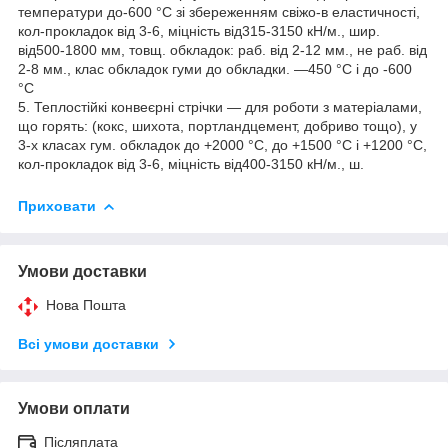
температури до-600 °C зі збереженням свіжо-в еластичності,
кол-прокладок від 3-6, міцність від315-3150 кН/м., шир.
від500-1800 мм, товщ. обкладок: раб. від 2-12 мм., не раб. від
2-8 мм., клас обкладок гуми до обкладки. —450 °C і до -600
°C
5. Теплостійкі конвеєрні стрічки — для роботи з матеріалами,
що горять: (кокс, шихота, портландцемент, добриво тощо), у
3-х класах гум. обкладок до +2000 °C, до +1500 °C і +1200 °C,
кол-прокладок від 3-6, міцність від400-3150 кН/м., ш.
Приховати
Умови доставки
Нова Пошта
Всі умови доставки
Умови оплати
Післяплата