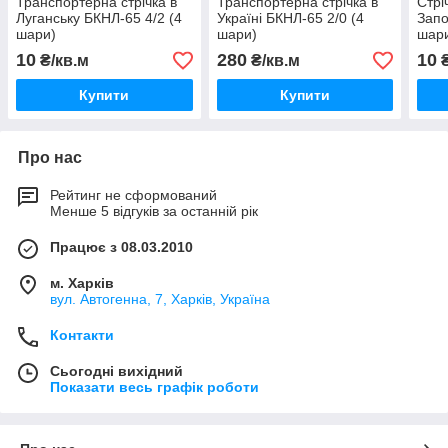
Транспортерна стрічка в
Транспортерна стрічка в
Стрі
Луганську БКНЛ-65 4/2 (4
Україні БКНЛ-65 2/0 (4
Запо
шари)
шари)
шар
10
280
10
₴/кв.м
₴/кв.м
₴
Купити
Купити
Про нас
Рейтинг не сформований
Менше 5 відгуків за останній рік
Працює з 08.03.2010
м. Харків
вул. Автогенна, 7, Харків, Україна
Контакти
Сьогодні вихідний
Показати весь графік роботи