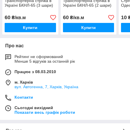
Транспортерна стрічка в
Транспортерна стрічка в
Стрі
Україні БКНЛ-65 (3 шари)
Україні БКНЛ-65 (2 шари)
Одес
60
60
10
₴/кв.м
₴/кв.м
₴
Купити
Купити
Про нас
Рейтинг не сформований
Менше 5 відгуків за останній рік
Працює з 08.03.2010
м. Харків
вул. Автогенна, 7, Харків, Україна
Контакти
Сьогодні вихідний
Показати весь графік роботи