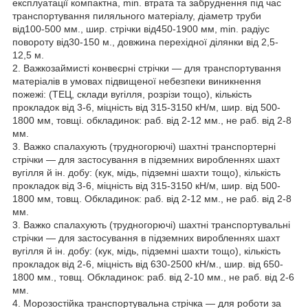
експлуатації компактна, min. втрата та забруднення під час
транспортування пиляльного матеріалу, діаметр труби
від100-500 мм., шир. стрічки від450-1900 мм, min. радіус
повороту від30-150 м., довжина перехідної ділянки від 2,5-
12,5 м.
2. Важкозаймисті конвеєрні стрічки — для транспортування
матеріалів в умовах підвищеної небезпеки виникнення
пожежі: (ТЕЦ, склади вугілля, розрізи тощо), кількість
прокладок від 3-6, міцність від 315-3150 кН/м, шир. від 500-
1800 мм, товщі. обкладинок: раб. від 2-12 мм., не раб. від 2-8
мм.
3. Важко спалахують (трудногорючі) шахтні транспортерні
стрічки — для застосування в підземних виробленнях шахт
вугілля й ін. добу: (кук, мідь, підземні шахти тощо), кількість
прокладок від 3-6, міцність від 315-3150 кН/м, шир. від 500-
1800 мм, товщ. Обкладинок: раб. від 2-12 мм., не раб. від 2-8
мм.
3. Важко спалахують (трудногорючі) шахтні транспортувальні
стрічки — для застосування в підземних виробленнях шахт
вугілля й ін. добу: (кук, мідь, підземні шахти тощо), кількість
прокладок від 2-6, міцність від 630-2500 кН/м., шир. від 650-
1800 мм., товщ. Обкладинок: раб. від 2-10 мм., не раб. від 2-6
мм.
4. Морозостійка транспортувальна стрічка — для роботи за