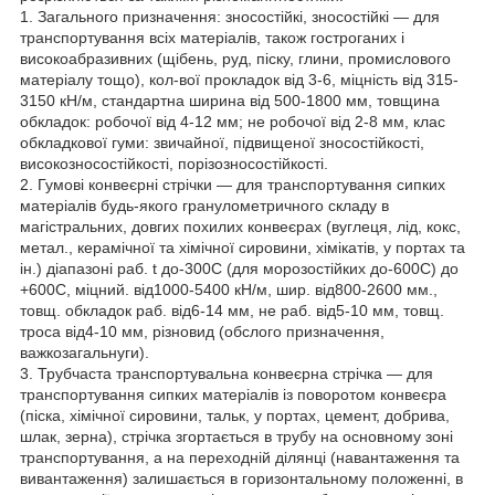
1. Загального призначення: зносостійкі, зносостійкі — для
транспортування всіх матеріалів, також гостроганих і
високоабразивних (щібень, руд, піску, глини, промислового
матеріалу тощо), кол-вої прокладок від 3-6, міцність від 315-
3150 кН/м, стандартна ширина від 500-1800 мм, товщина
обкладок: робочої від 4-12 мм; не робочої від 2-8 мм, клас
обкладкової гуми: звичайної, підвищеної зносостійкості,
високозносостійкості, порізозносостійкості.
2. Гумові конвеєрні стрічки — для транспортування сипких
матеріалів будь-якого гранулометричного складу в
магістральних, довгих похилих конвеєрах (вуглеця, лід, кокс,
метал., керамічної та хімічної сировини, хімікатів, у портах та
ін.) діапазоні раб. t до-300С (для морозостійких до-600С) до
+600С, міцний. від1000-5400 кН/м, шир. від800-2600 мм.,
товщ. обкладок раб. від6-14 мм, не раб. від5-10 мм, товщ.
троса від4-10 мм, різновид (обслого призначення,
важкозагальнуги).
3. Трубчаста транспортувальна конвеєрна стрічка — для
транспортування сипких матеріалів із поворотом конвеєра
(піска, хімічної сировини, тальк, у портах, цемент, добрива,
шлак, зерна), стрічка згортається в трубу на основному зоні
транспортування, а на переходній ділянці (навантаження та
вивантаження) залишається в горизонтальному положенні, в