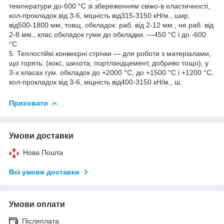
температури до-600 °C зі збереженням свіжо-в еластичності,
кол-прокладок від 3-6, міцність від315-3150 кН/м., шир.
від500-1800 мм, товщ. обкладок: раб. від 2-12 мм., не раб. від
2-8 мм., клас обкладок гуми до обкладки. —450 °C і до -600
°C
5. Теплостійкі конвеєрні стрічки — для роботи з матеріалами,
що горять: (кокс, шихота, портландцемент, добриво тощо), у
3-х класах гум. обкладок до +2000 °C, до +1500 °C і +1200 °C,
кол-прокладок від 3-6, міцність від400-3150 кН/м., ш.
Приховати
Умови доставки
Нова Пошта
Всі умови доставки
Умови оплати
Післяплата