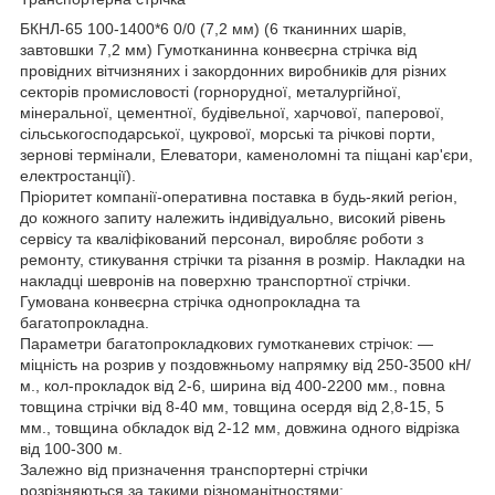
БКНЛ-65 100-1400*6 0/0 (7,2 мм) (6 тканинних шарів,
завтовшки 7,2 мм) Гумотканинна конвеєрна стрічка від
провідних вітчизняних і закордонних виробників для різних
секторів промисловості (горнорудної, металургійної,
мінеральної, цементної, будівельної, харчової, паперової,
сільськогосподарської, цукрової, морські та річкові порти,
зернові термінали, Елеватори, каменоломні та піщані кар'єри,
електростанції).
Пріоритет компанії-оперативна поставка в будь-який регіон,
до кожного запиту належить індивідуально, високий рівень
сервісу та кваліфікований персонал, виробляє роботи з
ремонту, стикування стрічки та різання в розмір. Накладки на
накладці шевронів на поверхню транспортної стрічки.
Гумована конвеєрна стрічка однопрокладна та
багатопрокладна.
Параметри багатопрокладкових гумотканевих стрічок: —
міцність на розрив у поздовжньому напрямку від 250-3500 кН/
м., кол-прокладок від 2-6, ширина від 400-2200 мм., повна
товщина стрічки від 8-40 мм, товщина осердя від 2,8-15, 5
мм., товщина обкладок від 2-12 мм, довжина одного відрізка
від 100-300 м.
Залежно від призначення транспортерні стрічки
розрізняються за такими різноманітностями: