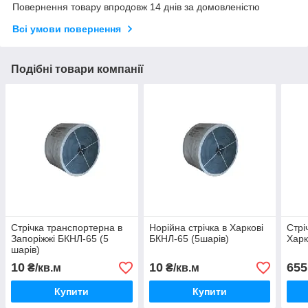
Повернення товару впродовж 14 днів за домовленістю
Всі умови повернення
Подібні товари компанії
Стрічка транспортерна в
Норійна стрічка в Харкові
Стрі
Запоріжжі БКНЛ-65 (5
БКНЛ-65 (5шарів)
Харк
шарів)
10
10
655
₴/кв.м
₴/кв.м
Купити
Купити