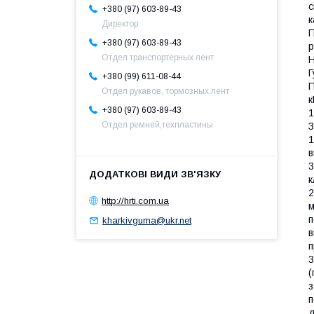
с
+380 (97) 603-89-43
к
Директор
П
+380 (97) 603-89-43
р
Отдел транспортерных лент
Н
Г
+380 (99) 611-08-44
П
Отдел рукавов, тормозных лент
к
+380 (97) 603-89-43
1
Отдел ремней,техпластины
З
1
в
3
к
2
http://hrti.com.ua
м
п
kharkivguma@ukr.net
в
п
3
(
з
п
д