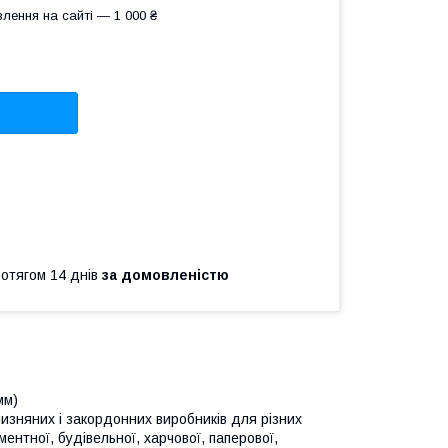
лення на сайті — 1 000 ₴
ротягом 14 днів
за домовленістю
мм)
чизняних і закордонних виробників для різних
ментної, будівельної, харчової, паперової,