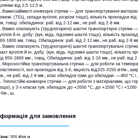
ілянки від 2,5-12,5 м.
. Важкозаймисті конвеєрні стрічки — для транспортування матеріа
ожежі: (ТЕЦ, склади вугілля, розрізи тощо), кількість прокладок від
м, товщі. обкладинок: раб. від 2-12 мм., не раб. від 2-8 мм.
. Важко спалахують (трудногорючі) шахтні транспортерні стрічки 
угілля й ін. добу: (кук, мідь, підземні шахти тощо), кількість прокла
00-1800 мм, товщ. Обкладинок: раб. від 2-12 мм., не раб. від 2-8 м
. Важко спалахують (трудногорючі) шахтні транспортувальні стріч
ахт вугілля й ін. добу: (кук, мідь, підземні шахти тощо), кількість п
ід 650-1800 мм., товщ. Обкладинок: раб. від 2-10 мм., не раб. від 2
. Морозостійка транспортувальна стрічка — для роботи за темпера
ластичності, кол-прокладок від 3-6, міцність від315-3150 кН/м., ши
м., не раб. від 2-8 мм., клас обкладок гуми до обкладки. —450 °C і
. Теплостійкі конвеєрні стрічки — для роботи з матеріалами, що г
ощо), у 3-х класах гум. обкладок до +2000 °C, до +1500 °C і +1200 
Н/м., ш.
нформація для замовлення
іна:
300 ₴/кв.м