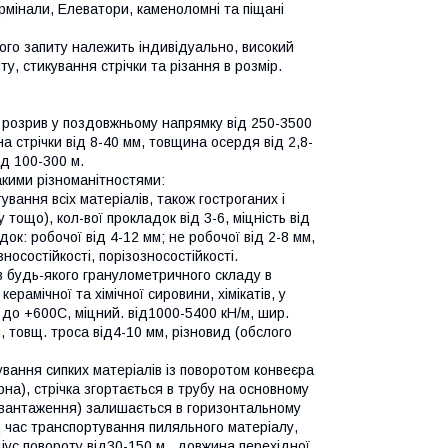
термінали, Елеватори, каменоломні та піщані
ного запиту належить індивідуально, високий
у, стикування стрічки та різання в розмір.
 розрив у поздовжньому напрямку від 250-3500
а стрічки від 8-40 мм, товщина осердя від 2,8-
ід 100-300 м.
акими різноманітностями:
ування всіх матеріалів, також гостроганих і
 тощо), кол-вої прокладок від 3-6, міцність від
к: робочої від 4-12 мм; не робочої від 2-8 мм,
носостійкості, порізозносостійкості.
ів будь-якого гранулометричного складу в
ерамічної та хімічної сировини, хімікатів, у
) до +600С, міцний. від1000-5400 кН/м, шир.
, товщ. троса від4-10 мм, різновид (обслого
вання сипких матеріалів із поворотом конвеєра
ерна), стрічка згортається в трубу на основному
вивантаження) залишається в горизонтальному
ід час транспортування пиляльного матеріалу,
діус повороту від30-150 м., довжина перехідної