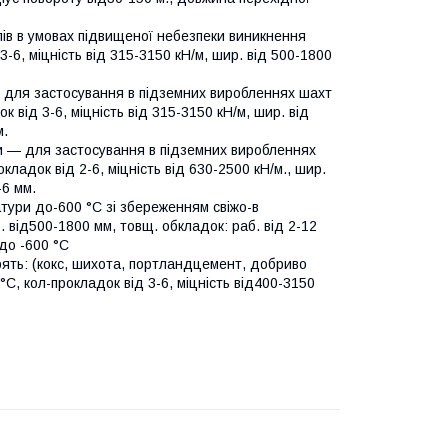
лів в умовах підвищеної небезпеки виникнення
 3-6, міцність від 315-3150 кН/м, шир. від 500-1800
— для застосування в підземних виробленнях шахт
док від 3-6, міцність від 315-3150 кН/м, шир. від
м.
ки — для застосування в підземних виробленнях
рокладок від 2-6, міцність від 630-2500 кН/м., шир.
-6 мм.
тури до-600 °C зі збереженням свіжо-в
р. від500-1800 мм, товщ. обкладок: раб. від 2-12
 до -600 °C
орять: (кокс, шихота, портландцемент, добриво
°C, кол-прокладок від 3-6, міцність від400-3150