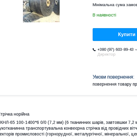
Мінімальна сума замов
В наявності
Купити
+380 (97) 603-89-43
Директор
повернення товару п
трічка норійна
КНЛ-65 100-1400*6 0/0 (7,2 мм) (6 тканинних шарів, завтовшки 7,2 
укотканинна транспортувальна конвеєрна стрічка від провідних віт
екторів промисловості (горнорудної, металургічної, мінеральної, це