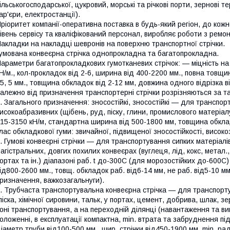
ільськогосподарської, цукровий, морські та річкові порти, зернові 
ар'єри, електростанції).
ріоритет компанії-оперативна поставка в будь-який регіон, до кож
івень сервісу та кваліфікований персонал, виробляє роботи з ремонт
акладки на накладці шевронів на поверхню транспортної стрічки.
умована конвеєрна стрічка однопрокладна та багатопрокладна.
араметри багатопрокладкових гумотканевих стрічок: — міцність на
Н/м., кол-прокладок від 2-6, ширина від 400-2200 мм., повна товщин
5, 5 мм., товщина обкладок від 2-12 мм, довжина одного відрізка в
алежно від призначення транспортерні стрічки розрізняються за т
. Загального призначення: зносостійкі, зносостійкі — для транспорт
исокоабразивних (щібень, руд, піску, глини, промислового матеріалу
15-3150 кН/м, стандартна ширина від 500-1800 мм, товщина обкладо
лас обкладкової гуми: звичайної, підвищеної зносостійкості, високоз
. Гумові конвеєрні стрічки — для транспортування сипких матеріал
агістральних, довгих похилих конвеєрах (вуглеця, лід, кокс, метал., к
ортах та ін.) діапазоні раб. t до-300С (для морозостійких до-600С
ід800-2600 мм., товщ. обкладок раб. від6-14 мм, не раб. від5-10 мм
ризначення, важкозагальнуги).
. Трубчаста транспортувальна конвеєрна стрічка — для транспорту
піска, хімічної сировини, тальк, у портах, цемент, добрива, шлак, з
оні транспортування, а на переходній ділянці (навантаження та 
оложенні, в експлуатації компактна, min. втрата та забруднення п
іаметр труби від100-500 мм., шир. стрічки від450-1900 мм, min. ра