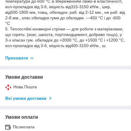
температури до-600 °C зі збереженням свіжо-в еластичності,
кол-прокладок від 3-6, міцність від315-3150 кН/м., шир.
від500-1800 мм, товщ. обкладок: раб. від 2-12 мм., не раб. від
2-8 мм., клас обкладок гуми до обкладки. —450 °C і до -600
°C
5. Теплостійкі конвеєрні стрічки — для роботи з матеріалами,
що горять: (кокс, шихота, портландцемент, добриво тощо), у
3-х класах гум. обкладок до +2000 °C, до +1500 °C і +1200 °C,
кол-прокладок від 3-6, міцність від400-3150 кН/м., ш.
Приховати
Умови доставки
Нова Пошта
Всі умови доставки
Умови оплати
Післяплата