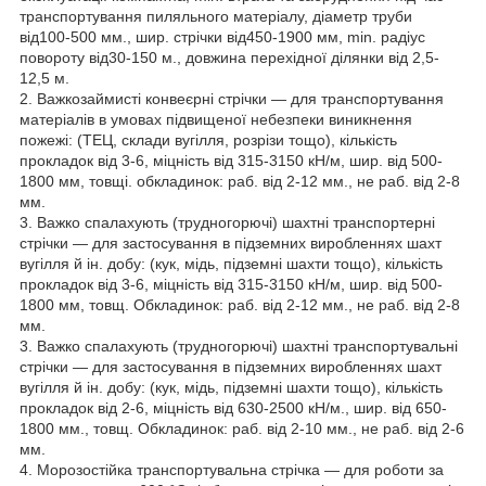
транспортування пиляльного матеріалу, діаметр труби
від100-500 мм., шир. стрічки від450-1900 мм, min. радіус
повороту від30-150 м., довжина перехідної ділянки від 2,5-
12,5 м.
2. Важкозаймисті конвеєрні стрічки — для транспортування
матеріалів в умовах підвищеної небезпеки виникнення
пожежі: (ТЕЦ, склади вугілля, розрізи тощо), кількість
прокладок від 3-6, міцність від 315-3150 кН/м, шир. від 500-
1800 мм, товщі. обкладинок: раб. від 2-12 мм., не раб. від 2-8
мм.
3. Важко спалахують (трудногорючі) шахтні транспортерні
стрічки — для застосування в підземних виробленнях шахт
вугілля й ін. добу: (кук, мідь, підземні шахти тощо), кількість
прокладок від 3-6, міцність від 315-3150 кН/м, шир. від 500-
1800 мм, товщ. Обкладинок: раб. від 2-12 мм., не раб. від 2-8
мм.
3. Важко спалахують (трудногорючі) шахтні транспортувальні
стрічки — для застосування в підземних виробленнях шахт
вугілля й ін. добу: (кук, мідь, підземні шахти тощо), кількість
прокладок від 2-6, міцність від 630-2500 кН/м., шир. від 650-
1800 мм., товщ. Обкладинок: раб. від 2-10 мм., не раб. від 2-6
мм.
4. Морозостійка транспортувальна стрічка — для роботи за