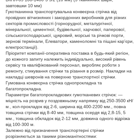
завтовшки 10 мм)
Гукотканинна транспортувальна конвеєрна стрічка від
провідних вітчизняних і закордонних виробників для різних
секторів промисловості (горнорудної, металургічної,
мінеральної, цементної, будівельної, харчової, паперової,
сільськогосподарської, цукровий, морські та річкові порти,
зернові термінали, Елеватори, каменоломні та піщані кар'єри,
електростанції).
Пріоритет компанії-оперативна поставка в будь-який регіон,
до кожного запиту належить індивідуально, високий рівень
сервісу та кваліфікований персонал, виробляє роботи з
ремонту, стикування стрічки та різання в розмір. Накладки на
накладці шевронів на поверхню транспортної стрічки.
Гумована конвеєрна стрічка однопрокладна та
багатопрокладна.
Параметри багатопрокладкових гумотканевих стрічок: —
міцність на розрив у поздовжньому напрямку від 250-3500 кН/
м., кол-прокладок від 2-6, ширина від 400-2200 мм., повна
товщина стрічки від 8-40 мм, товщина осердя від 2,8-15, 5
мм., товщина обкладок від 2-12 мм, довжина одного відрізка
від 100-300 м.
Залежно від призначення транспортерні стрічки
розрізняються за такими різноманітностями: