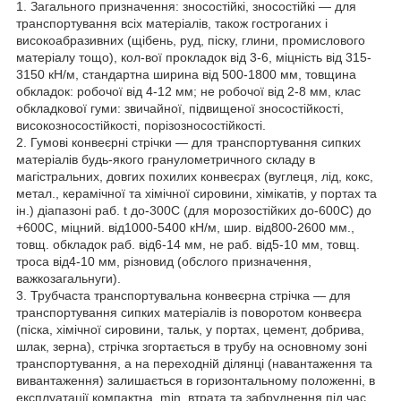
1. Загального призначення: зносостійкі, зносостійкі — для
транспортування всіх матеріалів, також гостроганих і
високоабразивних (щібень, руд, піску, глини, промислового
матеріалу тощо), кол-вої прокладок від 3-6, міцність від 315-
3150 кН/м, стандартна ширина від 500-1800 мм, товщина
обкладок: робочої від 4-12 мм; не робочої від 2-8 мм, клас
обкладкової гуми: звичайної, підвищеної зносостійкості,
високозносостійкості, порізозносостійкості.
2. Гумові конвеєрні стрічки — для транспортування сипких
матеріалів будь-якого гранулометричного складу в
магістральних, довгих похилих конвеєрах (вуглеця, лід, кокс,
метал., керамічної та хімічної сировини, хімікатів, у портах та
ін.) діапазоні раб. t до-300С (для морозостійких до-600С) до
+600С, міцний. від1000-5400 кН/м, шир. від800-2600 мм.,
товщ. обкладок раб. від6-14 мм, не раб. від5-10 мм, товщ.
троса від4-10 мм, різновид (обслого призначення,
важкозагальнуги).
3. Трубчаста транспортувальна конвеєрна стрічка — для
транспортування сипких матеріалів із поворотом конвеєра
(піска, хімічної сировини, тальк, у портах, цемент, добрива,
шлак, зерна), стрічка згортається в трубу на основному зоні
транспортування, а на переходній ділянці (навантаження та
вивантаження) залишається в горизонтальному положенні, в
експлуатації компактна, min. втрата та забруднення під час