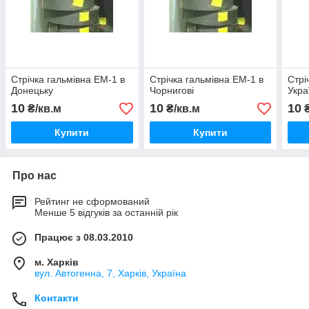
Стрічка гальмівна ЕМ-1 в
Стрічка гальмівна ЕМ-1 в
Стрі
Донецьку
Чорнигові
Укра
10
10
10
₴/кв.м
₴/кв.м
₴
Купити
Купити
Про нас
Рейтинг не сформований
Менше 5 відгуків за останній рік
Працює з 08.03.2010
м. Харків
вул. Автогенна, 7, Харків, Україна
Контакти