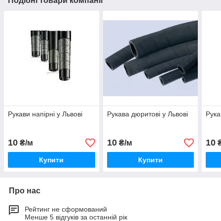
Подібні товари компанії
Рукави напірні у Львові
Рукава дюритові у Львові
Рука
10
10
10
₴/м
₴/м
₴
Купити
Купити
Про нас
Рейтинг не сформований
Менше 5 відгуків за останній рік