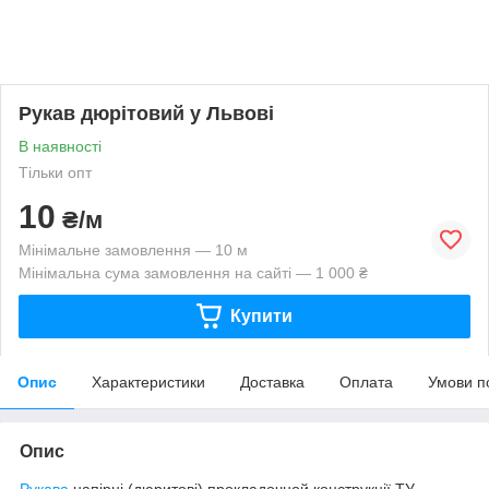
Рукав дюрітовий у Львові
В наявності
Тільки опт
10
₴/м
Мінімальне замовлення — 10 м
Мінімальна сума замовлення на сайті — 1 000 ₴
Купити
Опис
Характеристики
Доставка
Оплата
Умови п
Опис
Рукава
напірні (дюритові) прокладочной конструкції ТУ