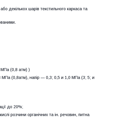
 або декількох шарів текстильного каркаса та
ованими.
МПа (0,8 атм) )
МПа (0,8атм), напір — 0,3; 0,5 и 1,0 МПа (3; 5; и
ації до 20%;
ислі розчини органічних та ін. речовин, питна