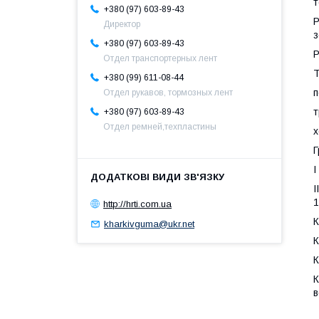
т
+380 (97) 603-89-43
Р
Директор
з
+380 (97) 603-89-43
Р
Отдел транспортерных лент
Т
+380 (99) 611-08-44
п
Отдел рукавов, тормозных лент
т
+380 (97) 603-89-43
Отдел ремней,техпластины
х
Г
I
I
1
http://hrti.com.ua
К
kharkivguma@ukr.net
К
К
К
в