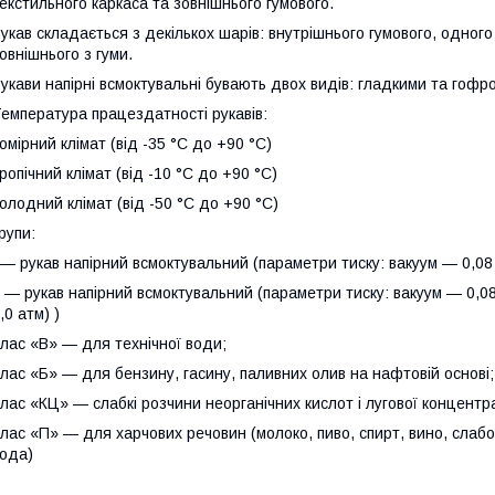
екстильного каркаса та зовнішнього гумового.
укав складається з декількох шарів: внутрішнього гумового, одного
овнішнього з гуми.
укави напірні всмоктувальні бувають двох видів: гладкими та гофр
емпература працездатності рукавів:
омірний клімат (від -35 °C до +90 °C)
ропічний клімат (від -10 °C до +90 °C)
олодний клімат (від -50 °C до +90 °C)
рупи:
 — рукав напірний всмоктувальний (параметри тиску: вакуум — 0,08 
I — рукав напірний всмоктувальний (параметри тиску: вакуум — 0,08 
,0 атм) )
лас «В» — для технічної води;
лас «Б» — для бензину, гасину, паливних олив на нафтовій основі;
лас «КЦ» — слабкі розчини неорганічних кислот і лугової концентр
лас «П» — для харчових речовин (молоко, пиво, спирт, вино, слабок
ода)