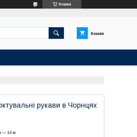
Кошик
Кошик
октувальні рукави в Чорнцях
я — 10 м