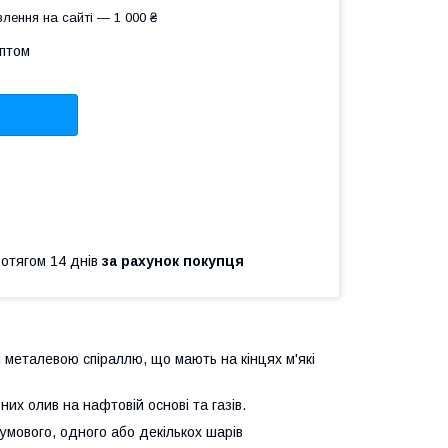
лення на сайті — 1 000 ₴
оптом
ротягом 14 днів
за рахунок покупця
і металевою спіраллю, що мають на кінцях м'які
их олив на нафтовій основі та газів.
гумового, одного або декількох шарів