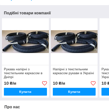
Подібні товари компанії
Рукава напірні з
Напірні з текстильним
Рука
текстильним каркасом в
каркасом рукави в Україні
текс
Дніпрі
Укра
10
10
10
₴/м
₴/м
₴
Купити
Купити
Про нас