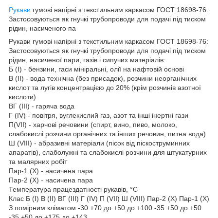
Рукави
гумові напірні з текстильним каркасом ГОСТ 18698-76:
Застосовуються як гнучкі трубопроводи для подачі під тиском
рідин, насиченого па
Рукави гумові напірні з текстильним каркасом ГОСТ 18698-76:
Застосовуються як гнучкі трубопроводи для подачі під тиском
рідин, насиченої пари, газів і сипучих матеріалів:
Б (I) - бензини, гаси мініральні, олії на нафтовій основі
В (II) - вода технічна (без присадок), розчини неорганічних
кислот та лугів концентрацією до 20% (крім розчинів азотної
кислоти)
ВГ (III) - гаряча вода
Г (IV) - повітря, вуглекислий газ, азот та інші інертні гази
П(VII) - харчові речовини (спирт, вино, пиво, молоко,
слабокислі розчини органічних та інших речовин, питна вода)
Ш (VIII) - абразивні матеріали (пісок від піскоструминних
апаратів), слаболужні та слабокислі розчини для штукатурних
та малярних робіт
Пар-1 (X) - насичена пара
Пар-2 (X) - насичена пара
Температура працездатності рукавів, °С
Клас Б (I) В (II) ВГ (III) Г (IV) П (VII) Ш (VIII) Пар-2 (X) Пар-1 (X)
З помірним кліматом -30 +70 до +50 до +100 -35 +50 до +50
-35 +50 до +175 до +143