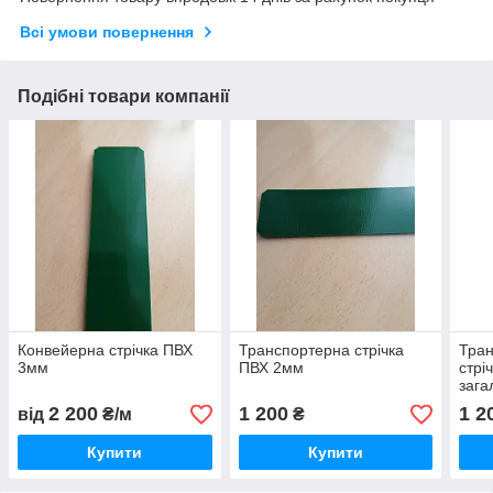
Всі умови повернення
Подібні товари компанії
Конвейерна стрічка ПВХ
Транспортерна стрічка
Тра
3мм
ПВХ 2мм
стрі
зага
2 200
1 200
1 2
від
₴/м
₴
Купити
Купити