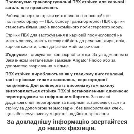
Пропонуємо транспортувальні ПВХ стрічки для харчові і
загального призначення.
Робоча поверхня стрічки виготовлена зі зносостійкого
полівінілхлориду — ПВХ, основу транспортерної ПВХ стрічки
становить кілька шарів високоміцного поліестерового корду.
Стрічки ПВХ для застосування в харчовій промисловості не
мають запаху, мають високу стійкість до речовин: жири, олія,
харчові кислоти, сіль і до різних мийних речовин.
З'єднуємо
- стикування конвеєрної стрічки. За узгодженням із
Заказником металевими замками Alligator Flexco або за
допомогою зварювання в кільце.
ПВХ стрічки виробляються як у гладкому виготовленні,
так і з різними типами захоплень, перегородок і
напрямних. Для конвеєрів із високим кутом нахилу
виготовляється стрічку ПВХ зі встановленими одночасно
перегородками та гофрованим бортом.
Зазначені
додаткові опції перегородки та напрямні встановлюються на
стрічку за допомогою термосварки, без використання клею,
що забезпечує високу міцність і надійність кріплення.
За докладнішу інформацію звертайтеся
до наших фахівців.