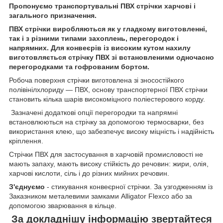
Пропонуємо транспортувальні ПВХ стрічки харчові і
загального призначення.
ПВХ стрічки виробляються як у гладкому виготовленні,
так і з різними типами захоплень, перегородок і
напрямних. Для конвеєрів із високим кутом нахилу
виготовляється стрічку ПВХ зі встановленими одночасно
перегородками та гофрованим бортом.
Робоча поверхня стрічки виготовлена зі зносостійкого
полівінілхлориду — ПВХ, основу транспортерної ПВХ стрічки
становить кілька шарів високоміцного поліестерового корду.
Зазначені додаткові опції перегородки та напрямні
встановлюються на стрічку за допомогою термосварки, без
використання клею, що забезпечує високу міцність і надійність
кріплення.
Стрічки ПВХ для застосування в харчовій промисловості не
мають запаху, мають високу стійкість до речовин: жири, олія,
харчові кислоти, сіль і до різних мийних речовин.
З'єднуємо
- стикування конвеєрної стрічки. За узгодженням із
Заказником металевими замками Alligator Flexco або за
допомогою зварювання в кільце.
За докладнішу інформацію звертайтеся