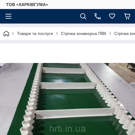
ТОВ «ХАРКІВГУМА»
Товари та послуги
Стрічка конвеєрна ПВХ
Стрічка к