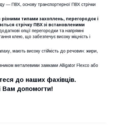
риду — ПВХ, основу транспортерної ПВХ стрічки
з різними типами захоплень, перегородок і
яється стрічку ПВХ зі встановленими
додаткові опції перегородки та напрямні
ання клею, що забезпечує високу міцність і
паху, мають високу стійкість до речовин: жири,
азником металевими замками Alligator Flexco або
еся до наших фахівців.
 Вам допомогти!