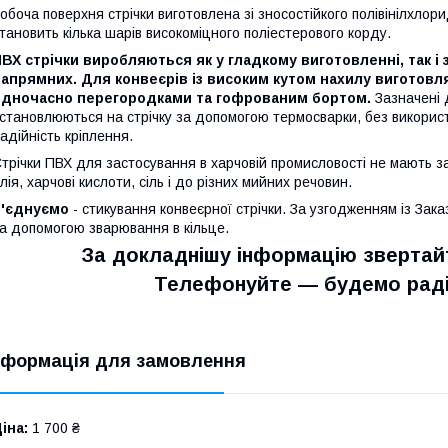
обоча поверхня стрічки виготовлена зі зносостійкого полівінілхло
тановить кілька шарів високоміцного поліестерового корду.
ВХ стрічки виробляються як у гладкому виготовленні, так і 
апрямних. Для конвеєрів із високим кутом нахилу виготовл
одночасно перегородками та гофрованим бортом.
Зазначені 
становлюються на стрічку за допомогою термосварки, без використ
адійність кріплення.
трічки ПВХ для застосування в харчовій промисловості не мають за
лія, харчові кислоти, сіль і до різних мийних речовин.
З'єднуємо
- стикування конвеєрної стрічки. За узгодженням із Зак
а допомогою зварювання в кільце.
За докладнішу інформацію звертайт
Телефонуйте — будемо раді
нформація для замовлення
іна:
1 700 ₴