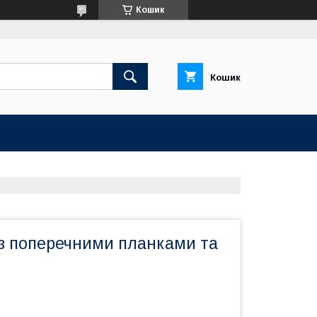
Кошик
Кошик
 з поперечними планками та
м