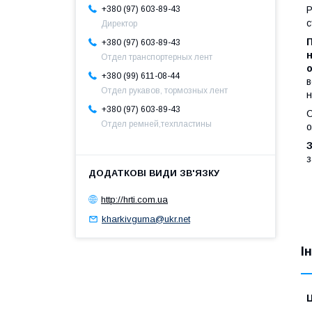
Р
+380 (97) 603-89-43
с
Директор
П
+380 (97) 603-89-43
н
Отдел транспортерных лент
+380 (99) 611-08-44
в
Отдел рукавов, тормозных лент
н
+380 (97) 603-89-43
С
Отдел ремней,техпластины
о
з
http://hrti.com.ua
kharkivguma@ukr.net
І
Ц